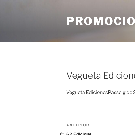
Vés
al
PROMOCIO
contingut
Vegueta Edicion
Vegueta EdicionesPasseig de 
Navegació
Entrada
ANTERIOR
d'entrades
anterior
62 Edicions