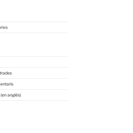
ries
ntrades
entaris
(en anglès)