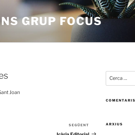
NS GRUP FOCUS
es
Cerca:
Sant Joan
COMENTARIS
ARXIUS
SEGÜENT
Entrada
següent
Icària Editorial