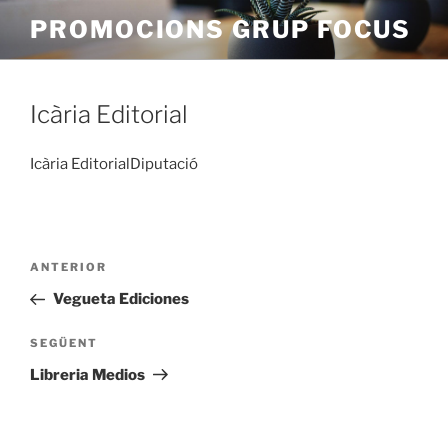
Vés
PROMOCIONS GRUP FOCUS
al
contingut
Icària Editorial
Icària EditorialDiputació
Navegació
Entrada
ANTERIOR
d'entrades
anterior
Vegueta Ediciones
Entrada
SEGÜENT
següent
Libreria Medios