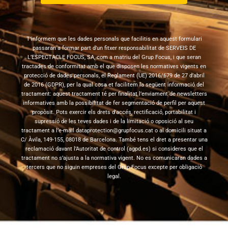
T’informem que les dades personals que facilitis en aquest formulari
passaran a formar part d’un fitxer responsabilitat de SERVEIS DE
L’ESPECTACLE FOCUS, SA, com a matriu del Grup Focus, i que seran
tractades de conformitat amb el que disposen les normatives vigents en
protecció de dades personals, el Reglament (UE) 2016/679 de 27 d’abril
de 2016 (GDPR), per la qual cosa et facilitem la següent informació del
tractament: aquest tractament té per finalitat l’enviament de newsletters
informatives amb la possibilitat de fer segmentació de perfil per aquest
propòsit. Pots exercir els drets d’accés, rectificació, portabilitat i
supressió de les teves dades i de la limitació o oposició al seu
tractament a l’e-mail dataprotection@grupfocus.cat o al domicili situat a
C/ Àvila, 149-155, 08018 de Barcelona. També tens el dret a presentar una
reclamació davant l’Autoritat de control (agpd.es) si consideres que el
tractament no s’ajusta a la normativa vigent. No es comunicaran dades a
tercers que no siguin empreses del Grup Focus excepte per obligació
legal.