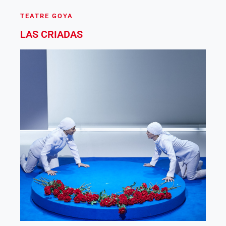
20,40€
TEATRE GOYA
LAS CRIADAS
Descompte especial Dia de l’espectador
Comprar