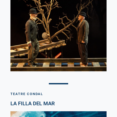
Des de
20,40€
TEATRE CONDAL
LA FILLA DEL MAR
Descompte especial dia de l’espectador