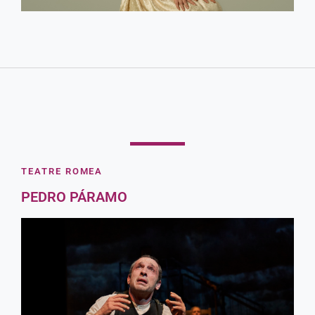
Des de
32,50€
Zona primer Amfiteatre
Comprar
TEATRE ROMEA
PEDRO PÁRAMO