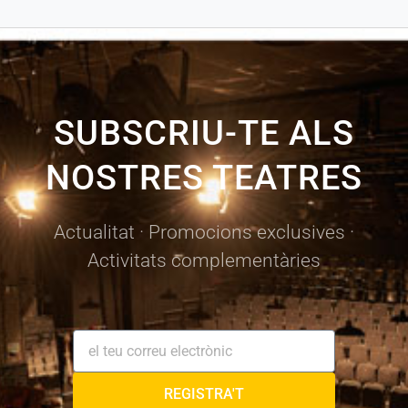
Des de
20,40€
SUBSCRIU-TE ALS
Descompte especial Dia de l’espectador
NOSTRES TEATRES
Comprar
Actualitat · Promocions exclusives ·
Activitats complementàries
REGISTRA'T