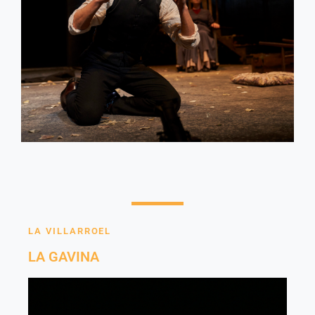
Des de
20€
LA VILLARROEL
LA GAVINA
Compres realitzades abans del
09/06
Comprar