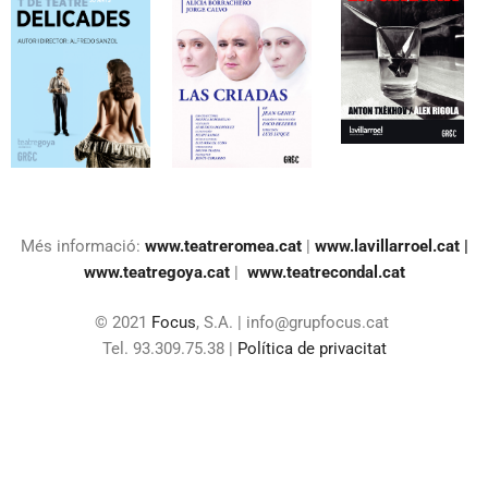
Més informació:
www.teatreromea.cat
|
www.lavillarroel.cat |
www.teatregoya.cat
|
www.teatrecondal.cat
© 2021
Focus
, S.A. | info@grupfocus.cat
Tel. 93.309.75.38 |
Política de privacitat