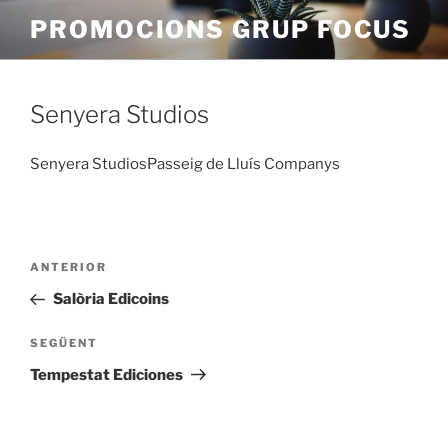
Vés
PROMOCIONS GRUP FOCUS
al
contingut
Senyera Studios
Senyera StudiosPasseig de Lluís Companys
Navegació
Entrada
ANTERIOR
d'entrades
anterior
Salòria Edicoins
Entrada
SEGÜENT
següent
Tempestat Ediciones