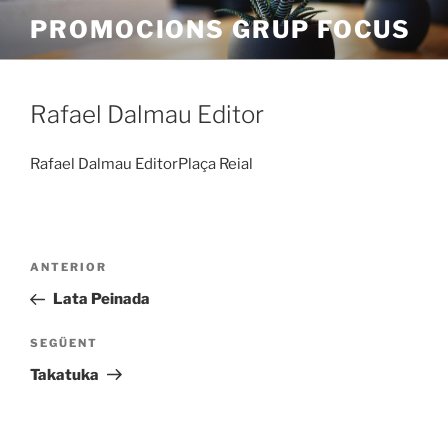
Vés
PROMOCIONS GRUP FOCUS
al
contingut
Rafael Dalmau Editor
Rafael Dalmau EditorPlaça Reial
Navegació
Entrada
ANTERIOR
d'entrades
anterior
Lata Peinada
Entrada
SEGÜENT
següent
Takatuka