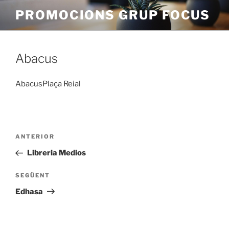
Vés
PROMOCIONS GRUP FOCUS
al
contingut
Abacus
AbacusPlaça Reial
Navegació
Entrada
ANTERIOR
d'entrades
anterior
Libreria Medios
Entrada
SEGÜENT
següent
Edhasa