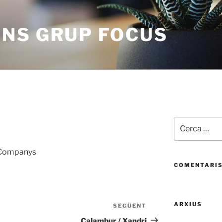
NS GRUP FOCUS
Cerca:
 Companys
COMENTARIS
ARXIUS
SEGÜENT
Entrada
següent
Calambur / Xandri