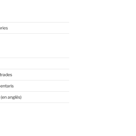
ries
ntrades
entaris
(en anglès)