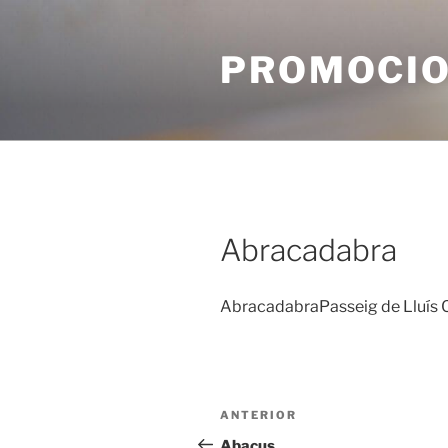
Vés
al
PROMOCIO
contingut
Abracadabra
AbracadabraPasseig de Lluís
Navegació
Entrada
ANTERIOR
d'entrades
anterior
Abacus