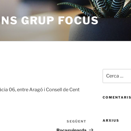
NS GRUP FOCUS
Cerca:
ia 06, entre Aragó i Consell de Cent
COMENTARIS
ARXIUS
SEGÜENT
Entrada
següent
Rocaguinarda