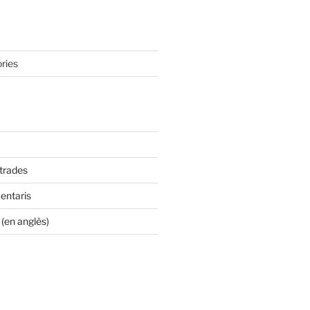
ries
ntrades
entaris
(en anglès)