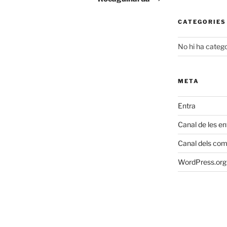
CATEGORIES
No hi ha catego
META
Entra
Canal de les e
Canal dels com
WordPress.org 