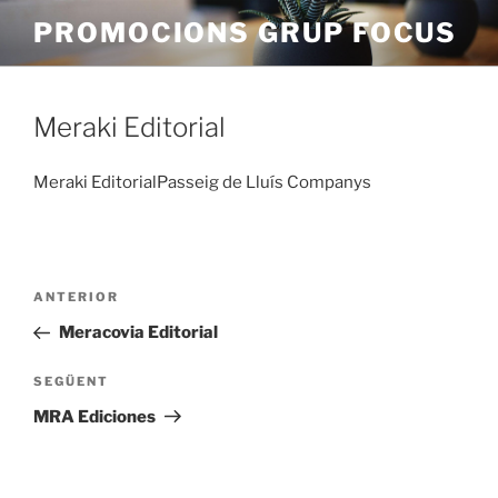
Vés
PROMOCIONS GRUP FOCUS
al
contingut
Meraki Editorial
Meraki EditorialPasseig de Lluís Companys
Navegació
Entrada
ANTERIOR
d'entrades
anterior
Meracovia Editorial
Entrada
SEGÜENT
següent
MRA Ediciones