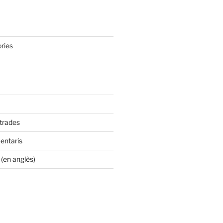
ries
ntrades
entaris
(en anglès)