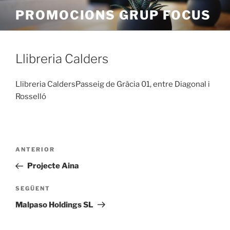
Vés
PROMOCIONS GRUP FOCUS
al
contingut
Llibreria Calders
Llibreria CaldersPasseig de Gràcia 01, entre Diagonal i
Rosselló
Navegació
Entrada
ANTERIOR
d'entrades
anterior
Projecte Aina
Entrada
SEGÜENT
següent
Malpaso Holdings SL