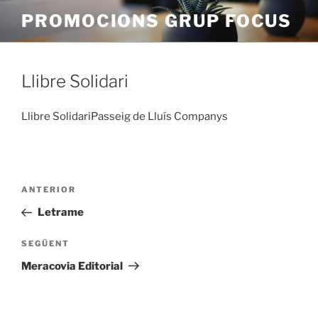
Vés
PROMOCIONS GRUP FOCUS
al
contingut
Llibre Solidari
Llibre SolidariPasseig de Lluís Companys
Navegació
Entrada
ANTERIOR
d'entrades
anterior
Letrame
Entrada
SEGÜENT
següent
Meracovia Editorial