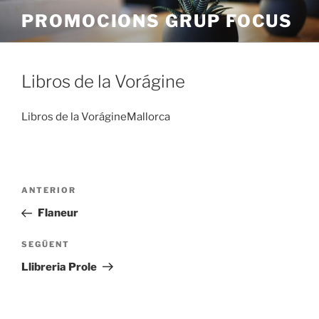
Vés
PROMOCIONS GRUP FOCUS
al
contingut
Libros de la Vorágine
Libros de la VorágineMallorca
Navegació
Entrada
ANTERIOR
d'entrades
anterior
Flaneur
Entrada
SEGÜENT
següent
Llibreria Prole