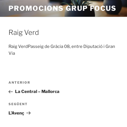
Vés
PROMOCIONS GRUP FOCUS
al
contingut
Raig Verd
Raig VerdPasseig de Gràcia 08, entre Diputació i Gran
Via
Navegació
Entrada
ANTERIOR
d'entrades
anterior
La Central – Mallorca
Entrada
SEGÜENT
següent
L’Avenç