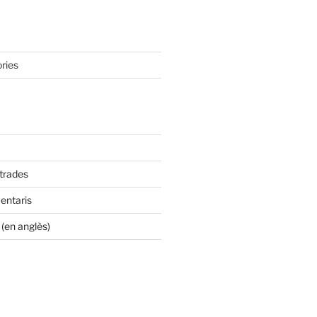
ries
ntrades
entaris
(en anglès)