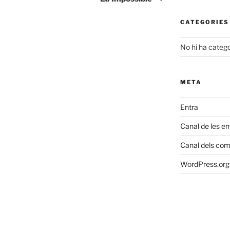
CATEGORIES
No hi ha catego
META
Entra
Canal de les e
Canal dels com
WordPress.org 