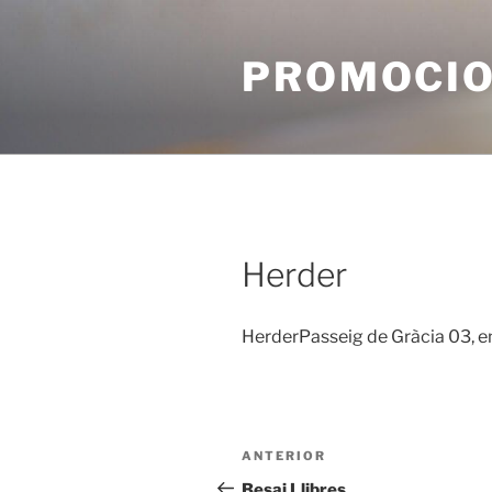
Vés
al
PROMOCIO
contingut
Herder
HerderPasseig de Gràcia 03, e
Navegació
Entrada
ANTERIOR
d'entrades
anterior
Besai Llibres