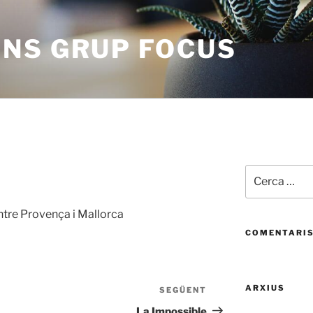
NS GRUP FOCUS
Cerca:
ntre Provença i Mallorca
COMENTARIS
ARXIUS
SEGÜENT
Entrada
següent
La Impossible