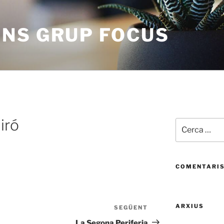
NS GRUP FOCUS
iró
Cerca:
COMENTARIS
ARXIUS
SEGÜENT
Entrada
següent
La Segona Periferia