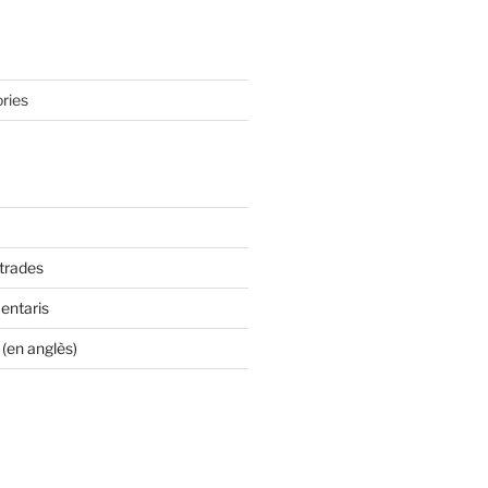
ries
ntrades
entaris
(en anglès)