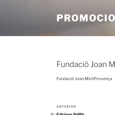
Vés
al
PROMOCIO
contingut
Fundació Joan M
Fundació Joan MiróProvença
Navegació
Entrada
ANTERIOR
d'entrades
anterior
Edicions Sidillà