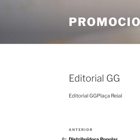
Vés
al
PROMOCIO
contingut
Editorial GG
Editorial GGPlaça Reial
Navegació
Entrada
ANTERIOR
d'entrades
anterior
Distribuïdora Popular