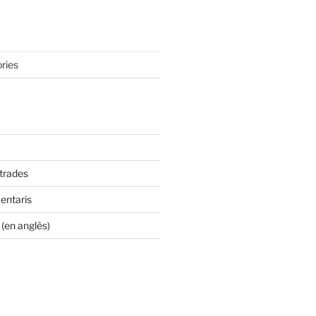
ries
ntrades
entaris
(en anglès)