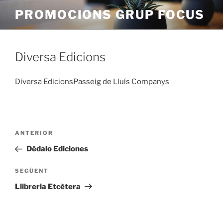
Vés
PROMOCIONS GRUP FOCUS
al
contingut
Diversa Edicions
Diversa EdicionsPasseig de Lluís Companys
Navegació
Entrada
ANTERIOR
d'entrades
anterior
Dédalo Ediciones
Entrada
SEGÜENT
següent
Llibreria Etcètera