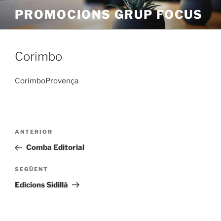
Vés
PROMOCIONS GRUP FOCUS
al
contingut
Corimbo
CorimboProvença
Navegació
Entrada
ANTERIOR
d'entrades
anterior
Comba Editorial
Entrada
SEGÜENT
següent
Edicions Sidillà