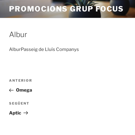
Vés
PROMOCIONS GRUP FOCUS
al
contingut
Albur
AlburPasseig de Lluís Companys
Navegació
Entrada
ANTERIOR
d'entrades
anterior
Omega
Entrada
SEGÜENT
següent
Aptic