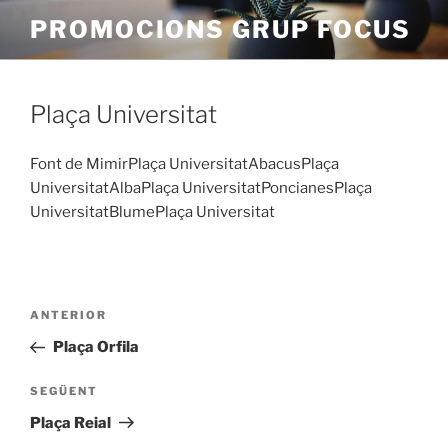
Vés
PROMOCIONS GRUP FOCUS
al
contingut
Plaça Universitat
Font de MimirPlaça UniversitatAbacusPlaça
UniversitatAlbaPlaça UniversitatPoncianesPlaça
UniversitatBlumePlaça Universitat
Navegació
Entrada
ANTERIOR
d'entrades
anterior
Plaça Orfila
Entrada
SEGÜENT
següent
Plaça Reial