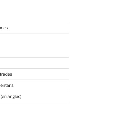
ries
ntrades
entaris
(en anglès)