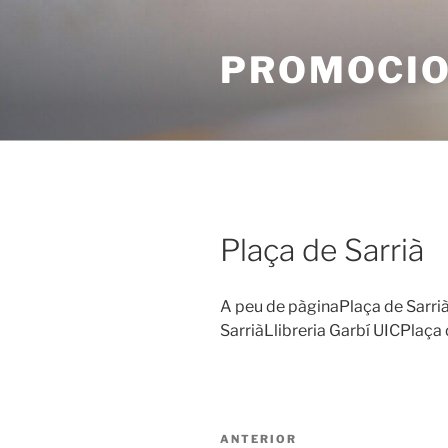
Vés
al
PROMOCIO
contingut
Plaça de Sarrià
A peu de pàginaPlaça de Sarrià
SarriàLlibreria Garbí UICPlaça 
Navegació
Entrada
ANTERIOR